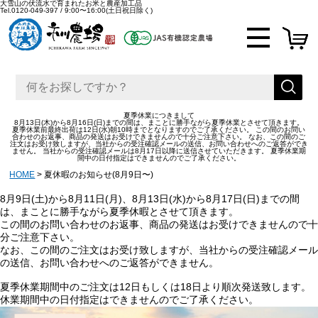
大雪山の伏流水で育まれたお米と農産加工品
Tel.
0120-049-397
/
9:00〜16:00
(土日祝日除く)
夏季休業につきまして
8月13日(木)から8月16日(日)までの間は、まことに勝手ながら夏季休業とさせて頂きます。
夏季休業前最終出荷は12日(水)朝10時までとなりますのでご了承ください。 この間のお問い
合わせのお返事、商品の発送はお受けできませんので十分ご注意下さい。 なお、この間のご
注文はお受け致しますが、当社からの受注確認メールの送信、お問い合わせへのご返答ができ
ません。 当社からの受注確認メールは8月17日以降に送信させていただきます。 夏季休業期
間中の日付指定はできませんのでご了承ください。
HOME
夏休暇のお知らせ(8月9日〜)
8月9日(土)から8月11日(月)、8月13日(水)から8月17日(日)までの間
は、まことに勝手ながら夏季休暇とさせて頂きます。
この間のお問い合わせのお返事、商品の発送はお受けできませんので十
分ご注意下さい。
なお、この間のご注文はお受け致しますが、当社からの受注確認メール
の送信、お問い合わせへのご返答ができません。
夏季休業期間中のご注文は12日もしくは18日より順次発送致します。
休業期間中の日付指定はできませんのでご了承ください。